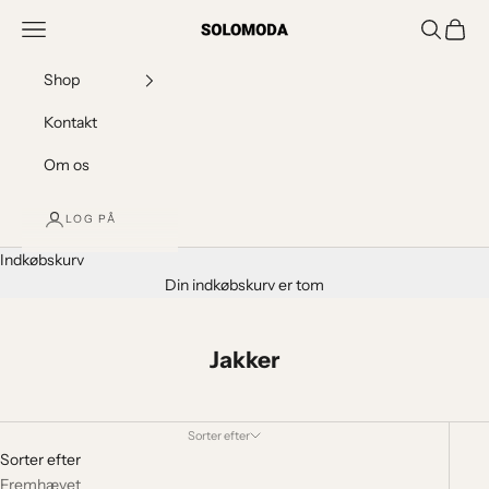
Spring til indhold
Menu
SOLOMODA
Søg
Indkøb
Shop
Kontakt
Om os
LOG PÅ
Indkøbskurv
Din indkøbskurv er tom
Jakker
Sorter efter
Sorter efter
Fremhævet