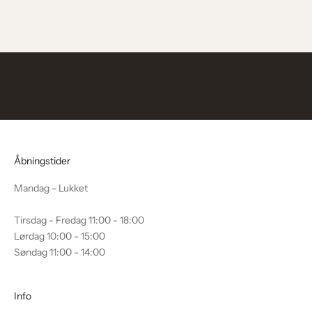
3.999,00 kr
2.799,30 kr
d
i
g
v
o
r
e
s
n
y
Åbningstider
h
Mandag - Lukket
e
d
Tirsdag - Fredag 11:00 - 18:00
s
Lørdag 10:00 - 15:00
b
Søndag 11:00 - 14:00
r
e
v
Info
o