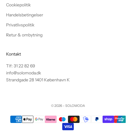
g
Cookiepolitik
f
Handelsbetingelser
å
a
Privatlivspolitik
d
Retur & ombytning
g
a
n
Kontakt
g
t
TIf: 31 22 82 69
i
info@solomoda.dk
l
Strandgade 28 1401 København K
e
k
s
© 2026 - SOLOMODA
k
l
u
s
i