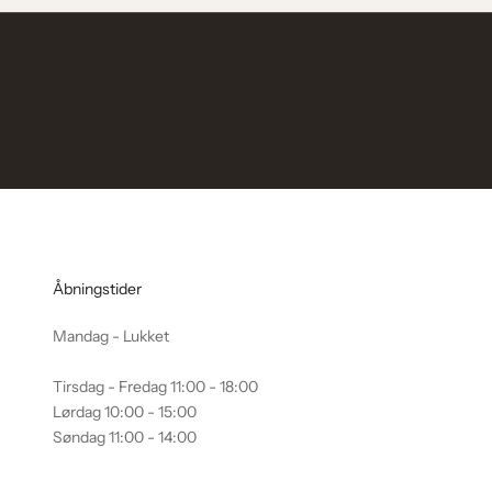
l
d
d
i
g
v
o
r
e
s
n
y
Åbningstider
h
e
Mandag - Lukket
d
s
Tirsdag - Fredag 11:00 - 18:00
b
Lørdag 10:00 - 15:00
r
Søndag 11:00 - 14:00
e
v